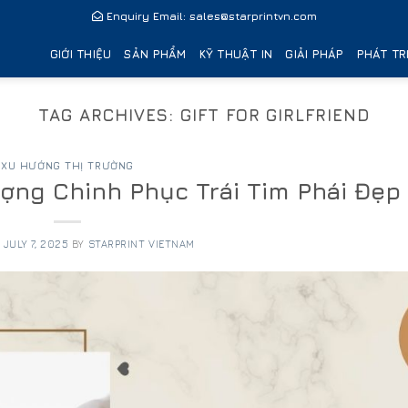
Enquiry Email:
sales@starprintvn.com
GIỚI THIỆU
SẢN PHẨM
KỸ THUẬT IN
GIẢI PHÁP
PHÁT TR
TAG ARCHIVES:
GIFT FOR GIRLFRIEND
XU HƯỚNG THỊ TRƯỜNG
ng Chinh Phục Trái Tim Phái Đẹp
N
JULY 7, 2025
BY
STARPRINT VIETNAM