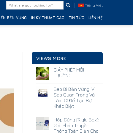
Tiếng Việt
IỂN BỀN VỮNG
IN KỸ THUẬT CAO
TIN TỨC
LIÊN HỆ
VIEWS MORE
GIẤY PHÉP MÔI
TRƯỜNG
Bao Bì Bền Vững: Vì
Sao Quan Trọng Và
Làm Gì Để Tạo Sự
Khác Biệt
Hộp Cứng (Rigid Box):
Giải Pháp Truyền
Thông Toàn Diện Cho