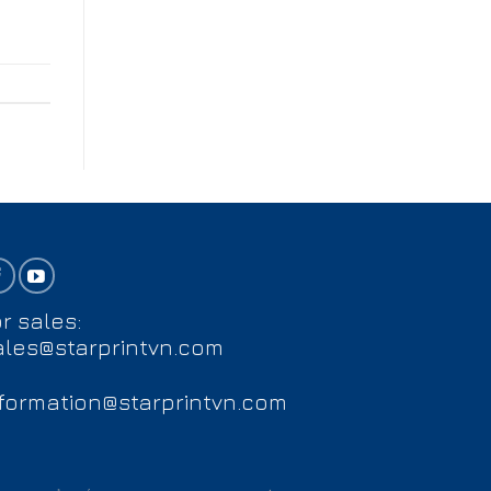
r sales:
ales@starprintvn.com
nformation@starprintvn.com