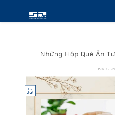
Skip
to
content
Những Hộp Quà Ấn Tượ
POSTED O
07
Jul