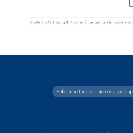
Posted in
Xu hướng thị trường
|
Tagged
gift for girlfriend