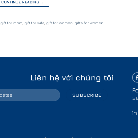
CONTINUE READING
→
,
gift for mom
,
gift for wife
,
gift for woman
,
gifts for women
Liên hệ với chúng tôi
Fo
s
i