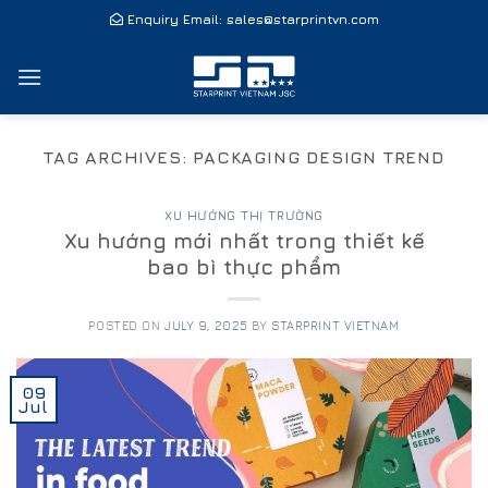
Skip
Enquiry Email:
sales@starprintvn.com
to
content
TAG ARCHIVES:
PACKAGING DESIGN TREND
XU HƯỚNG THỊ TRƯỜNG
Xu hướng mới nhất trong thiết kế
bao bì thực phẩm
POSTED ON
JULY 9, 2025
BY
STARPRINT VIETNAM
09
Jul