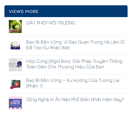
VIEWS MORE
GIẤY PHÉP MÔI TRƯỜNG
Bao Bì Bền Vững: Vì Sao Quan Trọng Và Làm Gì
Để Tạo Sự Khác Biệt
Hộp Cứng (Rigid Box): Giải Pháp Truyền Thông
Toàn Diện Cho Thương Hiệu Của Bạn
Bao Bì Bền Vững – Xu Hướng Của Tương Lai
(Phần 1)
Công Nghệ In Ấn Nào Phổ Biến Nhất Hiện Nay?