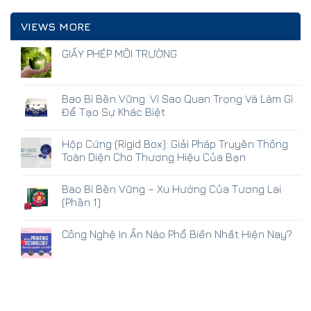
VIEWS MORE
GIẤY PHÉP MÔI TRƯỜNG
Bao Bì Bền Vững: Vì Sao Quan Trọng Và Làm Gì
Để Tạo Sự Khác Biệt
Hộp Cứng (Rigid Box): Giải Pháp Truyền Thông
Toàn Diện Cho Thương Hiệu Của Bạn
Bao Bì Bền Vững – Xu Hướng Của Tương Lai
(Phần 1)
Công Nghệ In Ấn Nào Phổ Biến Nhất Hiện Nay?