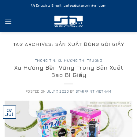
Skip
Enquiry Email:
sales@starprintvn.com
to
content
TAG ARCHIVES:
SẢN XUẤT ĐÓNG GÓI GIẤY
THÔNG TIN
,
XU HƯỚNG THỊ TRƯỜNG
Xu Hướng Bền Vững Trong Sản Xuất
Bao Bì Giấy
POSTED ON
JULY 7, 2025
BY
STARPRINT VIETNAM
07
Jul